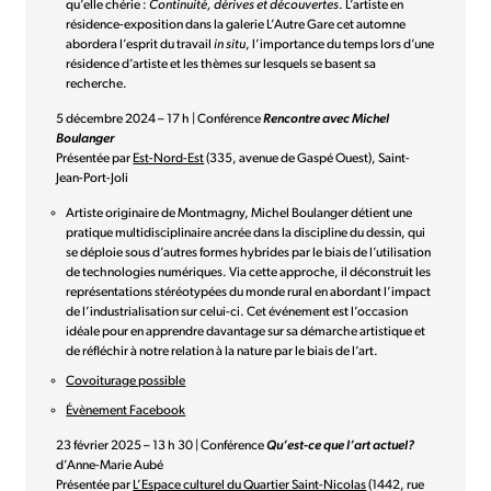
qu’elle chérie :
Continuité, dérives et découvertes
. L’artiste en
résidence-exposition dans la galerie L’Autre Gare cet automne
abordera l’esprit du travail
in situ
, l’importance du temps lors d’une
résidence d’artiste et les thèmes sur lesquels se basent sa
recherche.
5 décembre 2024 – 17 h | Conférence
Rencontre avec Michel
Boulanger
Présentée par
Est-Nord-Est
(335, avenue de Gaspé Ouest), Saint-
Jean-Port-Joli
Artiste originaire de Montmagny, Michel Boulanger détient une
pratique multidisciplinaire ancrée dans la discipline du dessin, qui
se déploie sous d’autres formes hybrides par le biais de l’utilisation
de technologies numériques. Via cette approche, il déconstruit les
représentations stéréotypées du monde rural en abordant l’impact
de l’industrialisation sur celui-ci. Cet événement est l’occasion
idéale pour en apprendre davantage sur sa démarche artistique et
de réfléchir à notre relation à la nature par le biais de l’art.
Covoiturage possible
Évènement Facebook
23 février 2025 – 13 h 30 | Conférence
Qu’est-ce que l’art actuel?
d’Anne-Marie Aubé
Présentée par
L’Espace culturel du Quartier Saint-Nicolas
(1442, rue