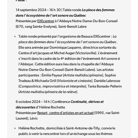
Passé :
14 septembre 2024 – 16 h 30 | Table ronde
La place des femmes
dans l’écosystème de l’art sonore au Québec
Présentée par
EXEcentrer
à l’Abbaye Notre-Dame-Du-Bon-Conseil
(670, rang Sainte-Evelyne), Saint-Benoît Labre
Table ronde présenté par l’organisme de Beauce EXEcentrer :
La
place des femmes dans l’écosystème de l’art sonore au Québec
.
Elle sera animée par Dominique Laquerre, directrice sortante du
Centre d’art Jacques et Michel Auger (Victoriaville). L’évènement
e
s’inscrit dans le cadre de la 4
édition de l’évènement
Art sonore à
l’Abbaye
. Cette édition aura lieu dans la chapelle de l’Abbaye
Notre-Dame-Du-Bon-Conseil (Saint-Benoît Labre). Les artistes
participantes : Émilie Payeur (
Artiste multidisciplinaire)
, Sophie
Trudeau & Michaela Grill (
Violoniste et cinéaste)
, Danièle Labrosse
(
Compositrice, improvisatrice et interprète)
, Tania Bonado-Pellerin
(
Artiste multidisciplinaire de la relève).
6 octobre 2024 – 14 h | Conférence
Continuité, dérives et
découvertes
d’Hélène Rochette
Présentée par
Regart, centre d’artistes en art actuel
(5995, rue Saint-
Laurent), Lévis
Hélène Rochette, domiciliée à Saint-Antoine-de-Tilly, convie le
public à venir la rencontrer lors d’un échange sous les thèmes