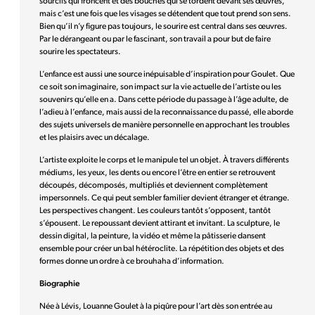
sourcils qui froncent et des bouches qui se tordent devant ses œuvres,
mais c’est une fois que les visages se détendent que tout prend son sens.
Bien qu’il n’y figure pas toujours, le sourire est central dans ses œuvres.
Par le dérangeant ou par le fascinant, son travail a pour but de faire
sourire les spectateurs.
L’enfance est aussi une source inépuisable d’inspiration pour Goulet. Que
ce soit son imaginaire, son impact sur la vie actuelle de l’artiste ou les
souvenirs qu’elle en a. Dans cette période du passage à l’âge adulte, de
l’adieu à l’enfance, mais aussi de la reconnaissance du passé, elle aborde
des sujets universels de manière personnelle en approchant les troubles
et les plaisirs avec un décalage.
L’artiste exploite le corps et le manipule tel un objet. À travers différents
médiums, les yeux, les dents ou encore l’être en entier se retrouvent
découpés, décomposés, multipliés et deviennent complètement
impersonnels. Ce qui peut sembler familier devient étranger et étrange.
Les perspectives changent. Les couleurs tantôt s’opposent, tantôt
s’épousent. Le repoussant devient attirant et invitant. La sculpture, le
dessin digital, la peinture, la vidéo et même la pâtisserie dansent
ensemble pour créer un bal hétéroclite. La répétition des objets et des
formes donne un ordre à ce brouhaha d’information.
Biographie
Née à Lévis, Louanne Goulet à la piqûre pour l’art dès son entrée au