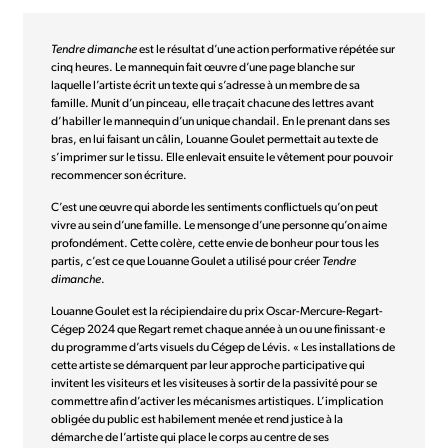
Tendre dimanche
est le résultat d’une action performative répétée sur
cinq heures. Le mannequin fait œuvre d’une page blanche sur
laquelle l’artiste écrit un texte qui s’adresse à un membre de sa
famille. Munit d’un pinceau, elle traçait chacune des lettres avant
d’habiller le mannequin d’un unique chandail. En le prenant dans ses
bras, en lui faisant un câlin, Louanne Goulet permettait au texte de
s’imprimer sur le tissu. Elle enlevait ensuite le vêtement pour pouvoir
recommencer son écriture.
C’est une œuvre qui aborde les sentiments conflictuels qu’on peut
vivre au sein d’une famille. Le mensonge d’une personne qu’on aime
profondément. Cette colère, cette envie de bonheur pour tous les
partis, c’est ce que Louanne Goulet a utilisé pour créer
Tendre
dimanche
.
Louanne Goulet est la récipiendaire du prix Oscar-Mercure-Regart-
Cégep 2024 que Regart remet chaque année à un ou une finissant·e
du programme d’arts visuels du Cégep de Lévis. « Les installations de
cette artiste se démarquent par leur approche participative qui
invitent les visiteurs et les visiteuses à sortir de la passivité pour se
commettre afin d’activer les mécanismes artistiques. L’implication
obligée du public est habilement menée et rend justice à la
démarche de l’artiste qui place le corps au centre de ses