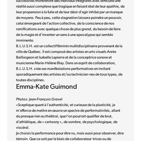
successives montreront des individus intégrants avec difficulté une
réalité aussi complexe que tragique en faisant état de leur apathie, de
leur propension à la fuite et de leur désir d’agir inhibé par un manque
de moyens. Peu à peu, cette stagnation laissera poindre un pouvoir,
celui émergeant de l’action collective, de la conscience de nos
ramifications avec quelque chose de plus grand, du besoin de faire
de la magie et d’inventer un sens à une apocalypse qui semble
imminente.
B.L.U.S.H. est un collectif féminin multidisciplinaire provenant de la
ville de Québec. Il est composé des artistes en arts visuels Annie
Baillargeon et Isabelle Lapierre et de la conceptrice sonore et
musicienne Marie-Hélène Blay. Dans un esprit de collaboration,
B.L.U.S.H. crée ses manifestations performatives en invitant
sporadiquement des artistes et/ou technicien·nes de tous types, de
toutes disciplines.
Emma-Kate Guimond
Photos: Jean-François Gravel
«Sceptique quant à l’authenticité, et curieuse de la plasticité, je
m’efforce de mettre en œuvre un spectre de performativités, allant
du presque rien au théâtral, que l’on pourrait qualifier de brut,
d’athlétique, de « cartoony », de sombre, de psychologique, de
viscéral.
Je choisis la performance pour être vu, mais aussi pour observer, être
témoin. Que ce soit par le biais de collaborateur·trices ou de