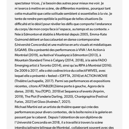
spectateur·trices, j’ai besoin des autres pour mieux me voir. Je
m’exerce à mettre en scène, de différentes manières, pourquoi tant
cette mutualité que cette solitude semblent si essentielles à la vie. Je
tente de rendre perceptible la politique de telles situations (la
difficulté et le désir) pour révéler les défis que comporte l’endurance
du corps/de mon corps face à l’espace, au temps et au contexte.»
Née à Edmonton et établie à Montréal depuis 2005, Emma-Kate
Guimond détient un baccalauréat en danse contemporaine
(Université Concordia) et une maîtrise en arts visuels et médiatiques
(UQAM). Elle a présenté des performances à VIVA ! Art Action à
Montréal (2019), au festival Visualeyez à Edmonton (2013), à
Mountain Standard Time à Calgary (2014, 2018), à la série FADO
Emerging artist à Toronto (2014), ainsi qu’au RIPA à Montréal (2016).
De 2009 à 2017, elle a été codirectrice du collectif WIVES, avec
lequel elle a présenté « feeled » (OFFTA, 2016) et ACTION MOVIE
(Théâtre Lachapelle, 2017). Parmi ses performances et expositions
récentes, citons ATTABLER (2ième porte à gauche, Agora de la
danse, 2018), You (TOPO, 2019) et Sequence of events (Arprim,
2019), The Plot (Fonderie Darling, 2020), Charégraphie (Festival
Furies, 2021) et Glass (Axénéo7, 2021).
Michael Martini est un artiste de théâtre queer qui crée des
performances pour divers contextes, de la boîte noire à la galerie en
passant par le cabaret. Depuis l’obtention de son diplôme de
l’Université Concordia en 2018, il a travaillé à travers la scène
interdisciplinaire bilingue de Montréal, collaborant souvent avec des