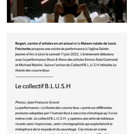
Regart, centre d’artistes en art actuel
et la
Maison natale de Louis
Fréchette
propose une soirée de performance à l’église Sainte-
Jeanne-d’Arc à Lévis le samedi 11 juin 2022. L’événement débutera
avec la performance
Show & Show
des artistes Emma-Kate Guimond
et Michael Martini. Suivra l’action du Collectif B.L.U.S.H intitulée
La
litanie des couvre-feux
.
_____________________
Le collectif B.L.U.S.H
Photos: Jean-François Gravel
La performance « La litanie des couvre-feux » porte sur différentes
postures adoptées par l’humain face à une crise climatique qu’il a lui-
même créé. Le collectif B.L.U.S.H. y opérera une série de tableaux
vivants semi-improvisés, semi-chorégraphiés qui exploiteront la
métaphore de la noyade et du sauvetage. Ces mises en scène