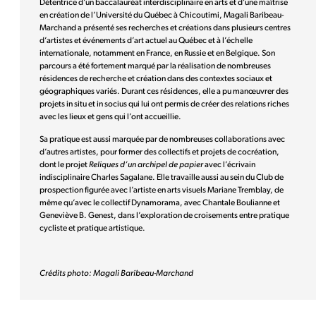
Détentrice d’un baccalauréat interdisciplinaire en arts et d’une maîtrise
en création de l’Université du Québec à Chicoutimi, Magali Baribeau-
Marchand a présenté ses recherches et créations dans plusieurs centres
d’artistes et événements d’art actuel au Québec et à l’échelle
internationale, notamment en France, en Russie et en Belgique. Son
parcours a été fortement marqué par la réalisation de nombreuses
résidences de recherche et création dans des contextes sociaux et
géographiques variés. Durant ces résidences, elle a pu manœuvrer des
projets in situ et in socius qui lui ont permis de créer des relations riches
avec les lieux et gens qui l’ont accueillie.
Sa pratique est aussi marquée par de nombreuses collaborations avec
d’autres artistes, pour former des collectifs et projets de cocréation,
dont le projet
Reliques d’un archipel de papier
avec l’écrivain
indisciplinaire Charles Sagalane. Elle travaille aussi au sein du Club de
prospection figurée avec l’artiste en arts visuels Mariane Tremblay, de
même qu’avec le collectif Dynamorama, avec Chantale Boulianne et
Geneviève B. Genest, dans l’exploration de croisements entre pratique
cycliste et pratique artistique.
Crédits photo: Magali Baribeau-Marchand