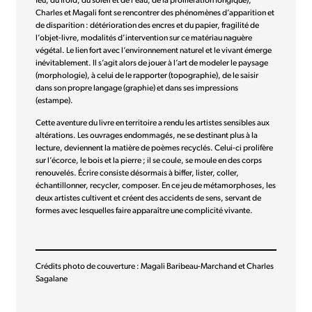
feu, du froid, du soleil et de l’eau, de la prolifération fongique),
Charles et Magali font se rencontrer des phénomènes d’apparition et
de disparition : détérioration des encres et du papier, fragilité de
l’objet-livre, modalités d’intervention sur ce matériau naguère
végétal. Le lien fort avec l’environnement naturel et le vivant émerge
inévitablement. Il s’agit alors de jouer à l’art de modeler le paysage
(morphologie), à celui de le rapporter (topographie), de le saisir
dans son propre langage (graphie) et dans ses impressions
(estampe).
Cette aventure du livre en territoire a rendu les artistes sensibles aux
altérations. Les ouvrages endommagés, ne se destinant plus à la
lecture, deviennent la matière de poèmes recyclés. Celui-ci prolifère
sur l’écorce, le bois et la pierre ; il se coule, se moule en des corps
renouvelés. Écrire consiste désormais à biffer, lister, coller,
échantillonner, recycler, composer. En ce jeu de métamorphoses, les
deux artistes cultivent et créent des accidents de sens, servant de
formes avec lesquelles faire apparaître une complicité vivante.
Crédits photo de couverture : Magali Baribeau-Marchand et Charles
Sagalane