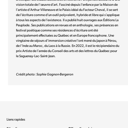
vision totale de l’œuvre d’art. Fasciné depuis l’enfance par la Maison de
l’artiste d’Arthur Villeneuve et le Palais idéal du Facteur Cheval, il se sert
de l’écriture comme d’un outil polyvalent, hybride et libre qui s’applique
à tous les aspects de l’existence. Il a publié huit ouvrages aux Éditions La
Peuplade. Ses publications en revues et en anthologie, ses présences en
festival poétique comme ses résidences d’écriture ont été
principalement effectuées au Québec et en Europe francophone. Une
vingtaine de séjours d’immersion créative l’ont mené du Japon à Pérou,
de l’Inde au Maroc, du Laos à la Russie. En 2022, il est le récipiendaire du
prix Artiste de l’année du Conseil des arts et des lettres du Québec pour
le Saguenay-Lac-Saint-Jean.
Crédit photo: Sophie Gagnon-Bergeron
Liens rapides