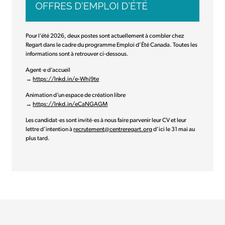
Pour l’été 2026, deux postes sont actuellement à combler chez
Regart dans le cadre du programme Emploi d’Été Canada. Toutes les
informations sont à retrouver ci-dessous.
Agent·e d’accueil
→
https://lnkd.in/e-Whj9te
Animation d’un espace de création libre
→
https://lnkd.in/eCaNGAGM
Les candidat·es sont invité·es à nous faire parvenir leur CV et leur
lettre d’intention à
recrutement@centreregart.org
d’ici le 31 mai au
plus tard.