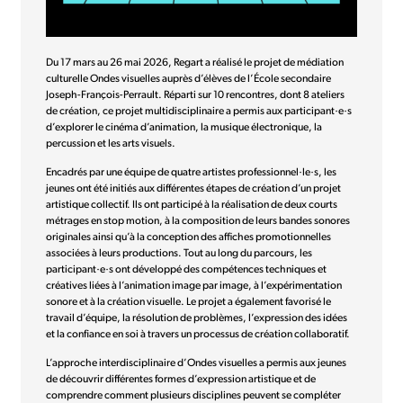
Du 17 mars au 26 mai 2026, Regart a réalisé le projet de médiation
culturelle Ondes visuelles auprès d’élèves de l’École secondaire
Joseph-François-Perrault. Réparti sur 10 rencontres, dont 8 ateliers
de création, ce projet multidisciplinaire a permis aux participant·e·s
d’explorer le cinéma d’animation, la musique électronique, la
percussion et les arts visuels.
Encadrés par une équipe de quatre artistes professionnel·le·s, les
jeunes ont été initiés aux différentes étapes de création d’un projet
artistique collectif. Ils ont participé à la réalisation de deux courts
métrages en stop motion, à la composition de leurs bandes sonores
originales ainsi qu’à la conception des affiches promotionnelles
associées à leurs productions. Tout au long du parcours, les
participant·e·s ont développé des compétences techniques et
créatives liées à l’animation image par image, à l’expérimentation
sonore et à la création visuelle. Le projet a également favorisé le
travail d’équipe, la résolution de problèmes, l’expression des idées
et la confiance en soi à travers un processus de création collaboratif.
L’approche interdisciplinaire d’Ondes visuelles a permis aux jeunes
de découvrir différentes formes d’expression artistique et de
comprendre comment plusieurs disciplines peuvent se compléter