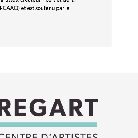
rtistes, créateur·rice·s et de la
(RCAAQ) et est soutenu par le