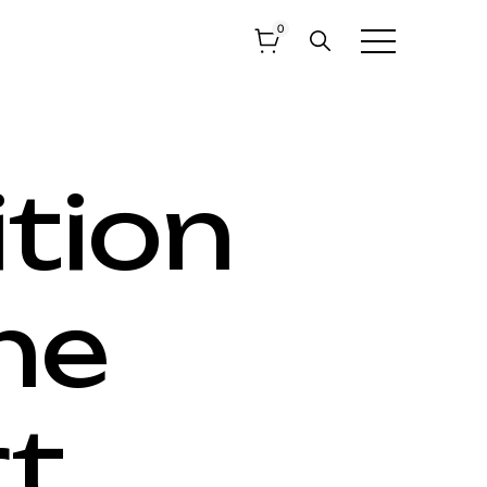
0
tion
ne
rt