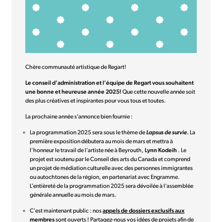
Chère communauté artistique de Regart!
Le conseil d’administration et l’équipe de Regart vous souhaitent
une bonne et heureuse année 2025!
Que cette nouvelle année soit
des plus créatives et inspirantes pour vous tous et toutes.
La prochaine année s’annonce bien fournie :
La programmation 2025 sera sous le thème de
Lapsus de survie
.
La
première exposition débutera au mois de mars et mettra à
l’honneur le travail de l’artiste née à Beyrouth,
Lynn Kodeih
. Le
projet est soutenu par le Conseil des arts du Canada et comprend
un projet de médiation culturelle avec des personnes immigrantes
ou autochtones de la région, en partenariat avec Engramme.
L’entièreté de la programmation 2025 sera dévoilée à l’assemblée
générale annuelle au mois de mars.
C’est maintenant public : nos
appels de dossiers exclusifs aux
membres
sont ouverts ! Partagez-nous vos idées de projets afin de