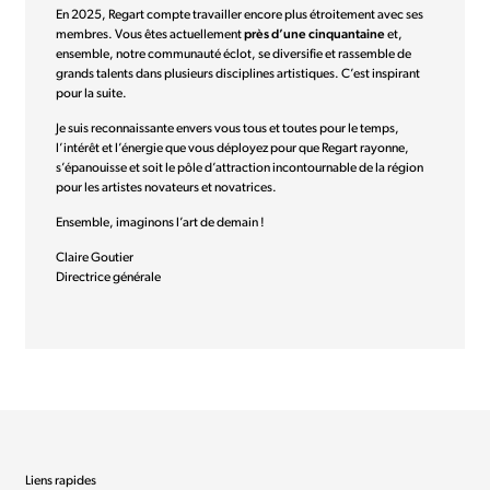
En 2025, Regart compte travailler encore plus étroitement avec ses
membres. Vous êtes actuellement
près d’une cinquantaine
et,
ensemble, notre communauté éclot, se diversifie et rassemble de
grands talents dans plusieurs disciplines artistiques. C’est inspirant
pour la suite.
Je suis reconnaissante envers vous tous et toutes pour le temps,
l’intérêt et l’énergie que vous déployez pour que Regart rayonne,
s’épanouisse et soit le pôle d’attraction incontournable de la région
pour les artistes novateurs et novatrices.
Ensemble, imaginons l’art de demain !
Claire Goutier
Directrice générale
Liens rapides