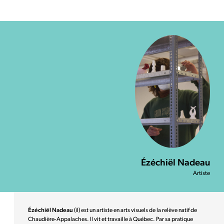
Ézéchiël Nadeau
Artiste
Ézéchiël Nadeau
(il) est un artiste en arts visuels de la relève natif de
Chaudière-Appalaches. Il vit et travaille à Québec. Par sa pratique