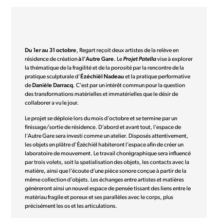
Du 1er au 31 octobre
, Regart reçoit deux artistes de la relève en
résidence de création
à l’Autre Gare
. Le
Projet
Patella
vise à explorer
la thématique de la fragilité et de la porosité par la rencontre de la
pratique sculpturale d’
Ézéchiël Nadeau
et la pratique performative
de
Danièle Darracq
. C’est par un intérêt commun pour la question
des transformations matérielles et immatérielles que le désir de
collaborer a vu le jour.
Le projet se déploie lors du mois d’octobre et se termine par un
finissage/sortie de résidence. D’abord et avant tout, l’espace de
l’Autre Gare sera investi comme un atelier. Disposés attentivement,
les objets en plâtre d’Ézéchiël habiteront l’espace afin de créer un
laboratoire de mouvement. Le travail chorégraphique sera influencé
par trois volets, soit la spatialisation des objets, les contacts avec la
matière, ainsi que l’écoute d’une pièce sonore conçue à partir de la
même collection d’objets. Les échanges entre artistes et matières
génèreront ainsi un nouvel espace de pensée tissant des liens entre le
matériau fragile et poreux et ses parallèles avec le corps, plus
précisément les os et les articulations.