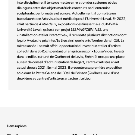
interdisciplinaire, il tente de mettre en relation des systèmes et des
dialogues entre des objets matériels construits par l’entremise
sculpturale, performative et sonore. Actuellement, il complète un
baccalauréat en Arts visuels et médiatiques à l’Université Laval. En 2022,
il fait partie de
Æntre deux
, expositions des finissant·e·s du BAVM à
Université Laval ; grâce à son projet
LES MAGICIEN.NES
, une
«installaction-atelier interactive», il remporte plusieurs distinctions dont
le prix Avatar, le prix Inter/Le Lieu ainsi que le prix Tomber dans l’Œil. La
même année il se voit offrir l’opportunité d’investir un atelier d’artiste
collectif dans St-Roch pendant un an grâce aux prix Louise Viger. Investi
dans le milieu culturel de Québec et de Lévis, Ézéchiël occupe une place
au sein de conseil d’administration de Regart, centre d’artistes en art
actuel depuis 2021. En mai 2023, il présentera sa première exposition
solo dans La Petite Galerie de L’Oeil de Poisson (Québec), suivi d’une
deuxième au centre d’artiste en art actuel, Le Lieu.
Liens rapides