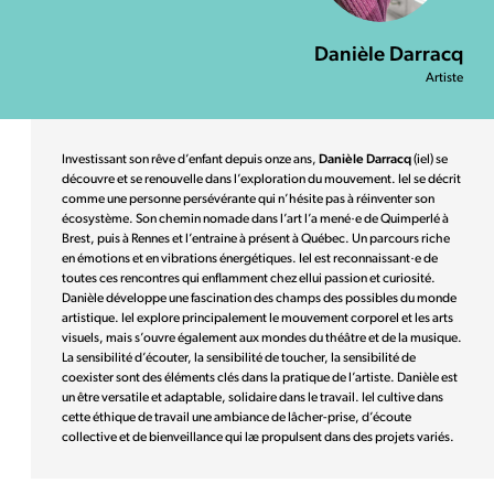
Danièle Darracq
Artiste
Investissant son rêve d’enfant depuis onze ans,
Danièle Darracq
(iel) se
découvre et se renouvelle dans l’exploration du mouvement. Iel se décrit
comme une personne persévérante qui n’hésite pas à réinventer son
écosystème. Son chemin nomade dans l’art l’a mené·e de Quimperlé à
Brest, puis à Rennes et l’entraine à présent à Québec. Un parcours riche
en émotions et en vibrations énergétiques. Iel est reconnaissant·e de
toutes ces rencontres qui enflamment chez ellui passion et curiosité.
Danièle développe une fascination des champs des possibles du monde
artistique. Iel explore principalement le mouvement corporel et les arts
visuels, mais s’ouvre également aux mondes du théâtre et de la musique.
La sensibilité d’écouter, la sensibilité de toucher, la sensibilité de
coexister sont des éléments clés dans la pratique de l’artiste. Danièle est
un être versatile et adaptable, solidaire dans le travail. Iel cultive dans
cette éthique de travail une ambiance de lâcher-prise, d’écoute
collective et de bienveillance qui læ propulsent dans des projets variés.