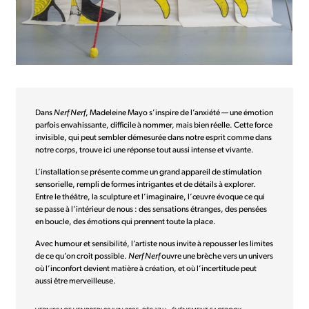
Dans
Nerf Nerf
, Madeleine Mayo s’inspire de l’anxiété — une émotion
parfois envahissante, difficile à nommer, mais bien réelle. Cette force
invisible, qui peut sembler démesurée dans notre esprit comme dans
notre corps, trouve ici une réponse tout aussi intense et vivante.
L’installation se présente comme un grand appareil de stimulation
sensorielle, rempli de formes intrigantes et de détails à explorer.
Entre le théâtre, la sculpture et l’imaginaire, l’œuvre évoque ce qui
se passe à l’intérieur de nous : des sensations étranges, des pensées
en boucle, des émotions qui prennent toute la place.
Avec humour et sensibilité, l’artiste nous invite à repousser les limites
de ce qu’on croit possible.
Nerf Nerf
ouvre une brèche vers un univers
où l’inconfort devient matière à création, et où l’incertitude peut
aussi être merveilleuse.