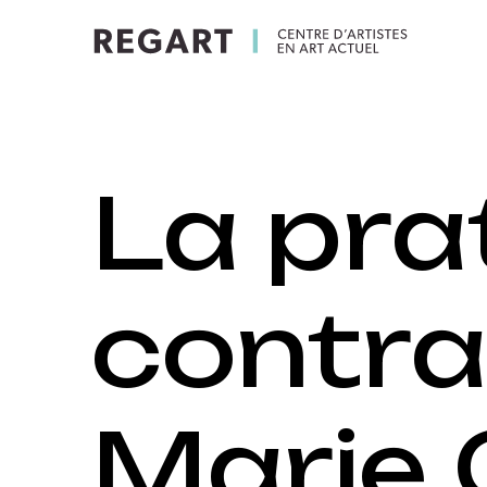
La pra
contra
Marie G