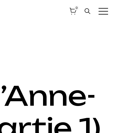
0
’Anne-
rtie 1)