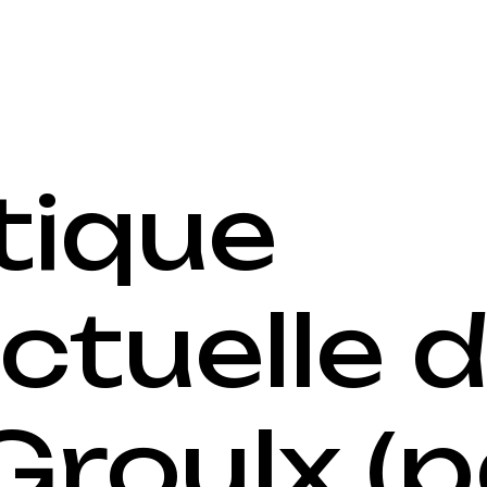
tique
ctuelle d
roulx (pa