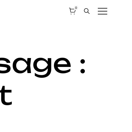
0
sage :
t