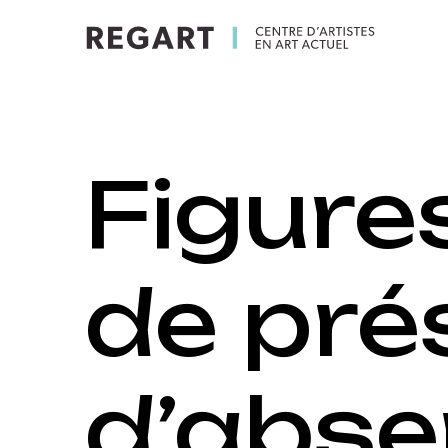
Figure
de pré
d’abs