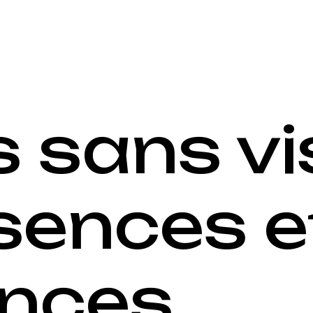
s sans vi
sences e
ences