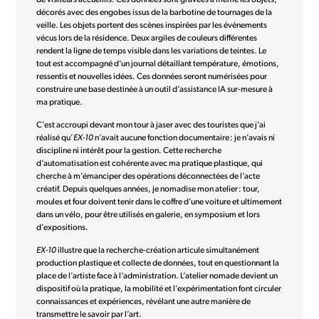
de visiteurs accueillis. Ces données sont gravées à même les objets,
décorés avec des engobes issus de la barbotine de tournages de la
veille. Les objets portent des scènes inspirées par les événements
vécus lors de la résidence. Deux argiles de couleurs différentes
rendent la ligne de temps visible dans les variations de teintes. Le
tout est accompagné d’un journal détaillant température, émotions,
ressentis et nouvelles idées. Ces données seront numérisées pour
construire une base destinée à un outil d’assistance IA sur-mesure à
ma pratique.
C’est accroupi devant mon tour à jaser avec des touristes que j’ai
réalisé qu’
EX-10
n’avait aucune fonction documentaire : je n’avais ni
discipline ni intérêt pour la gestion. Cette recherche
d’automatisation est cohérente avec ma pratique plastique, qui
cherche à m’émanciper des opérations déconnectées de l’acte
créatif. Depuis quelques années, je nomadise mon atelier : tour,
moules et four doivent tenir dans le coffre d’une voiture et ultimement
dans un vélo, pour être utilisés en galerie, en symposium et lors
d’expositions.
EX-10
illustre que la recherche-création articule simultanément
production plastique et collecte de données, tout en questionnant la
place de l’artiste face à l’administration. L’atelier nomade devient un
dispositif où la pratique, la mobilité et l’expérimentation font circuler
connaissances et expériences, révélant une autre manière de
transmettre le savoir par l’art.