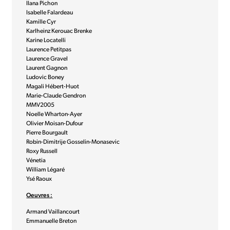
Ilana Pichon
Isabelle Falardeau
Kamille Cyr
Karlheinz Kerouac Brenke
Karine Locatelli
Laurence Petitpas
Laurence Gravel
Laurent Gagnon
Ludovic Boney
Magali Hébert-Huot
Marie-Claude Gendron
MMV2005
Noelle Wharton-Ayer
Olivier Moisan-Dufour
Pierre Bourgault
Robin-Dimitrije Gosselin-Monasevic
Roxy Russell
Vénetia
William Légaré
Ysé Raoux
Oeuvres :
Armand Vaillancourt
Emmanuelle Breton