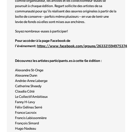
comité organisateur, les artistes et les collectionneur·euses se
poursuit à chaque édition. Regart sollicite des artistes de sa
communauté pour qu’ils réalisent des œuvres originales à partir de la
boîte de conserve – parfois même plusieurs – en vue de tenir une
levée de fonds où elles sont mises aux enchères.
Soyez nombreux·euses à participer!
Pour accéder à la page Facebook de
l’événement:
https://www.facebook.com/groups/263321594975374
Découvrez les artistes participants.es à cette 6e édition :
Alexandre St-Onge
Alexanne Dunn
Andrée-Anne Laberge
Catherine Sheedy
Claudia Côté
Le Collectif Ambitieux
Fanny H-Levy
Félix Gélinas Serré
France Lacroix
Francis Labissonnière
François Simard
Hugo Nadeau