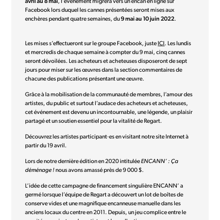
avril au 8 mai
, l’événement migrera vers un encan en ligne sur
Facebook lors duquel les cannes présentées seront mises aux
enchères pendant quatre semaines, du
9 mai au 10 juin 2022
.
Les mises s’effectueront sur le groupe Facebook, juste
ICI
. Les lundis
et mercredis de chaque semaine à compter du 9 mai, cinq cannes
seront dévoilées. Les acheteurs et acheteuses disposeront de sept
jours pour miser sur les œuvres dans la section commentaires de
chacune des publications présentant une œuvre.
Grâce à la mobilisation de la communauté de membres, l’amour des
artistes, du public et surtout l’audace des acheteurs et acheteuses,
cet événement est devenu un incontournable, une légende, un plaisir
partagé et un soutien essentiel pour la vitalité de Regart.
Découvrez les artistes participant·es en visitant notre site Internet à
partir du 19 avril.
Lors de notre dernière édition en 2020 intitulée
ENCANN’ : Ça
déménage
!
nous avons amassé près de 9 000 $.
L’idée de cette campagne de financement singulière ENCANN’ a
germé lorsque l’équipe de Regart a découvert un lot de boîtes de
conserve vides et une magnifique encanneuse manuelle dans les
anciens locaux du centre en 2011. Depuis, un jeu complice entre le