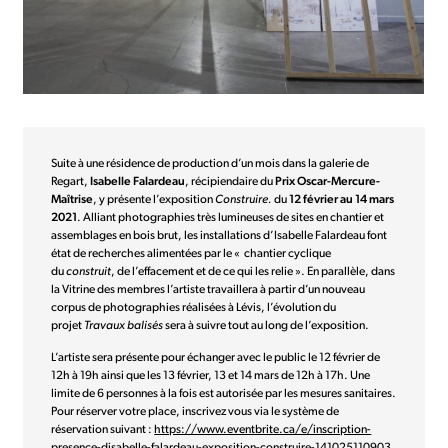
Suite à une résidence de production d’un mois dans la galerie de
Regart,
Isabelle Falardeau
, récipiendaire du
Prix Oscar-Mercure-
Maîtrise
, y présente l’exposition
Construire.
du
12 février au 14 mars
2021
. Alliant photographies très lumineuses de sites en chantier et
assemblages en bois brut, les installations d’Isabelle Falardeau font
état de recherches alimentées par le « chantier cyclique
du
construit
, de l’effacement et de ce qui les relie ». En parallèle, dans
la Vitrine des membres l’artiste travaillera à partir d’un nouveau
corpus de photographies réalisées à Lévis, l’évolution du
projet
Travaux balisés
sera à suivre tout au long de l’exposition.
L’artiste sera présente pour échanger avec le public le 12 février de
12h à 19h ainsi que les 13 février, 13 et 14 mars de 12h à 17h. Une
limite de 6 personnes à la fois est autorisée par les mesures sanitaires.
Pour réserver votre place, inscrivez vous via le système de
réservation suivant :
https://www.eventbrite.ca/e/inscription-