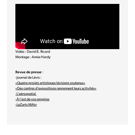
Vidéo : David B. Ricard
Montage : Annie Hardy
Revue de presse
:
-Journal de Lévis :
«Quatre projets artistiques lévisiens soutenus»
«Des centres d’expositions reprennent leurs activités»
-L’aérospatial
-À l’est de vos empires
-LeZarts MAtv