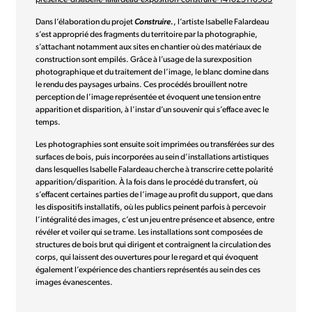
presence-disabelle-falardeau-exposition-construire-141025110903
Dans l’élaboration du projet
Construire.
, l’artiste Isabelle Falardeau
s’est approprié des fragments du territoire par la photographie,
s’attachant notamment aux sites en chantier où des matériaux de
construction sont empilés. Grâce à l’usage de la surexposition
photographique et du traitement de l’image, le blanc domine dans
le rendu des paysages urbains. Ces procédés brouillent notre
perception de l’image représentée et évoquent une tension entre
apparition et disparition, à l’instar d’un souvenir qui s’efface avec le
temps.
Les photographies sont ensuite soit imprimées ou transférées sur des
surfaces de bois, puis incorporées au sein d’installations artistiques
dans lesquelles Isabelle Falardeau cherche à transcrire cette polarité
apparition/disparition. À la fois dans le procédé du transfert, où
s’effacent certaines parties de l’image au profit du support, que dans
les dispositifs installatifs, où les publics peinent parfois à percevoir
l’intégralité des images, c’est un jeu entre présence et absence, entre
révéler et voiler qui se trame. Les installations sont composées de
structures de bois brut qui dirigent et contraignent la circulation des
corps, qui laissent des ouvertures pour le regard et qui évoquent
également l’expérience des chantiers représentés au sein des ces
images évanescentes.