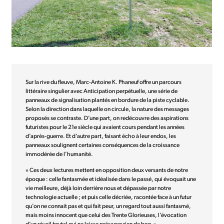
Sur la rive du fleuve, Marc-Antoine K. Phaneuf offre un parcours
littéraire singulier avec Anticipation perpétuelle, une série de
panneaux de signalisation plantés en bordure de la piste cyclable.
Selon la direction dans laquelle on circule, la nature des messages
proposés se contraste. D’une part, on redécouvre des aspirations
futuristes pour le 21e siècle qui avaient cours pendant les années
d’après-guerre. Et d’autre part, faisant écho à leur endos, les
panneaux soulignent certaines conséquences de la croissance
immodérée de l’humanité.
« Ces deux lectures mettent en opposition deux versants de notre
époque : celle fantasmée et idéalisée dans le passé, qui évoquait une
vie meilleure, déjà loin derrière nous et dépassée par notre
technologie actuelle ; et puis celle décriée, racontée face à un futur
qu’on ne connait pas et qui fait peur, un regard tout aussi fantasmé,
mais moins innocent que celui des Trente Glorieuses, l’évocation