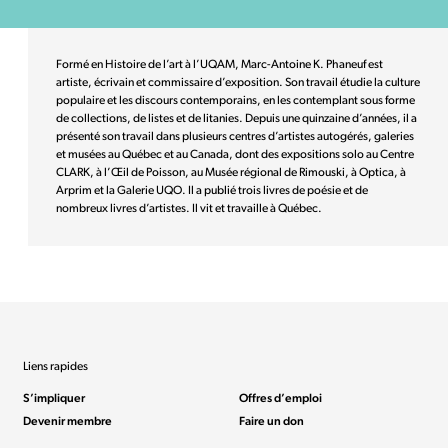
Formé en Histoire de l’art à l’UQAM, Marc-Antoine K. Phaneuf est
artiste, écrivain et commissaire d’exposition. Son travail étudie la culture
populaire et les discours contemporains, en les contemplant sous forme
de collections, de listes et de litanies. Depuis une quinzaine d’années, il a
présenté son travail dans plusieurs centres d’artistes autogérés, galeries
et musées au Québec et au Canada, dont des expositions solo au Centre
CLARK, à l’Œil de Poisson, au Musée régional de Rimouski, à Optica, à
Arprim et la Galerie UQO. Il a publié trois livres de poésie et de
nombreux livres d’artistes. Il vit et travaille à Québec.
Liens rapides
S’impliquer
Offres d’emploi
Devenir membre
Faire un don