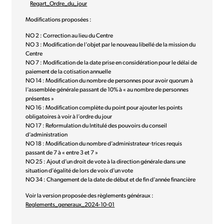
Regart_Ordre_du_jour
Modifications proposées :
NO 2 : Correction au lieu du Centre
NO 3 : Modification de l’objet par le nouveau libellé de la mission du
Centre
NO 7 : Modification de la date prise en considération pour le délai de
paiement de la cotisation annuelle
NO 14 : Modification du nombre de personnes pour avoir quorum à
l’assemblée générale passant de 10% à « au nombre de personnes
présentes »
NO 16 : Modification complète du point pour ajouter les points
obligatoires à voir à l’ordre du jour
NO 17 : Reformulation du Intitulé des pouvoirs du conseil
d’administration
NO 18 : Modification du nombre d’administrateur·trices requis
passant de 7 à « entre 3 et 7 »
NO 25 : Ajout d’un droit de vote à la direction générale dans une
situation d’égalité de lors de voix d’un vote
NO 34 : Changement de la date de début et de fin d’année financière
Voir la version proposée des règlements généraux :
Reglements_generaux_2024-10-01