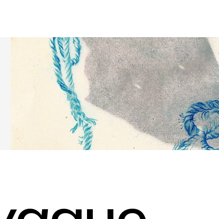
·vague