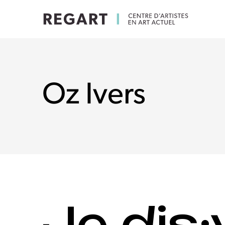
Oz Ivers
Je dis